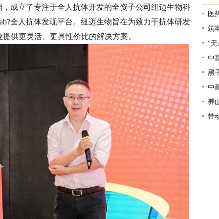
为基础，成立了专注于全人抗体开发的全资子公司纽迈生物科
医
Mab?全人抗体发现平台。纽迈生物旨在为致力于抗体研发
筑
业提供更灵活、更具性价比的解决方案。
“
中
肾
黑
质量
中
养
带