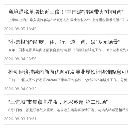
离境退税单增长近三倍！“中国游”持续带火“中国购”
上半年 上海口岸入境旅客达316.6万人次 同比增长22% 上海退税量暴涨近3倍--
2026-08-05 13:45
“小票根”解锁“吃、住、行、游、购、娱”多元场景“
今年，国家电影局与商务部联合启动“电影+”消费综合试点工作，16个城市被列为
2026-08-04 23:56
推动经济持续向新向优向好发展业界预计降准降息可
日前，中国人民银行召开2026年下半年工作会议，总结2026年以来工作，分
2026-08-04 09:32
“三进城”市集点亮星夜，添彩苏超“第二现场”
8月1日晚，苏超联赛战火重燃，连云港主场赛事激情开赛。与场内呐喊遥相呼
2026-08-03 19:31